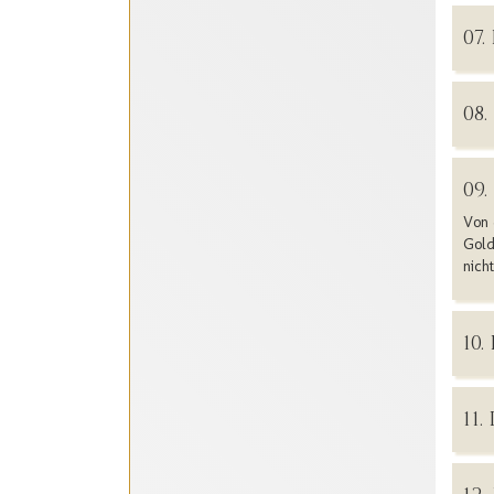
07
08
09
Von 
Gold
nich
10
11