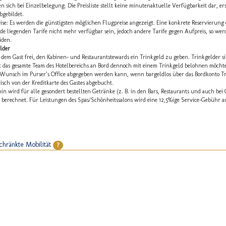
en sich bei Einzelbelegung. Die Preisliste stellt keine minutenaktuelle Verfügbarkeit dar, e
bgebildet.
ise: Es werden die günstigsten möglichen Flugpreise angezeigt. Eine konkrete Reservierung 
e liegenden Tarife nicht mehr verfügbar sein, jedoch andere Tarife gegen Aufpreis, so wer
iden.
lder
t dem Gast frei, den Kabinen- und Restaurantstewards ein Trinkgeld zu geben. Trinkgelder
t das gesamte Team des Hotelbereichs an Bord dennoch mit einem Trinkgeld belohnen möchte,
 Wunsch im Purser’s Office abgegeben werden kann, wenn bargeldlos über das Bordkonto T
isch von der Kreditkarte des Gastes abgebucht.
in wird für alle gesondert bestellten Getränke (z. B. in den Bars, Restaurants und auch bei
berechnet. Für Leistungen des Spas/Schönheitssalons wird eine 12,5%ige Service-Gebühr 
chränkte Mobilität
?