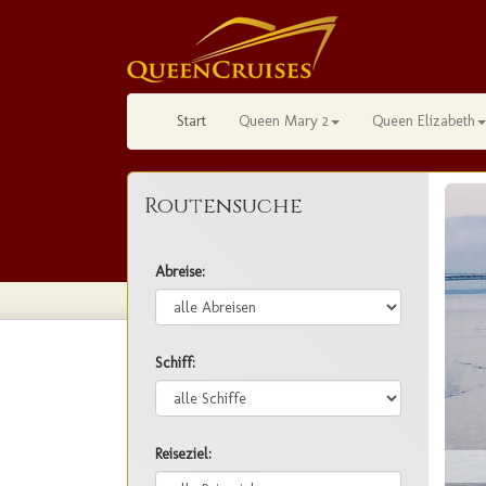
Start
Queen Mary 2
Queen Elizabeth
Routensuche
Abreise:
Schiff:
Reiseziel: