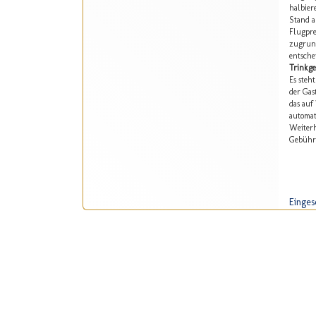
halbier
Stand a
Flugpre
zugrund
entsche
Trinkge
Es steh
der Gas
das auf
automat
Weiterh
Gebühr 
Einges