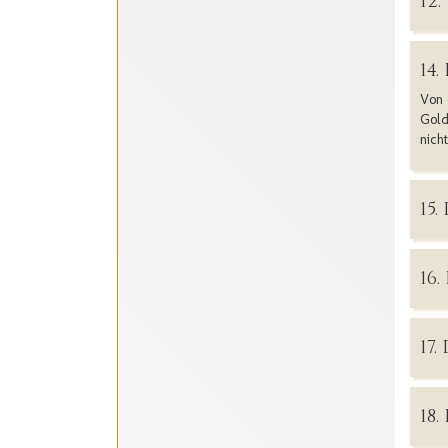
12
14
Von 
Gold
nich
15
16
17
18