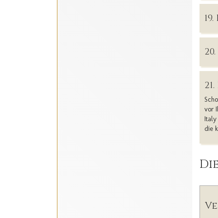
19
20
21
Scho
vor 
Ital
die 
Die
Ve