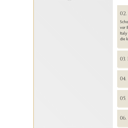
02
Scho
vor 
Ital
die 
03
04
05
06