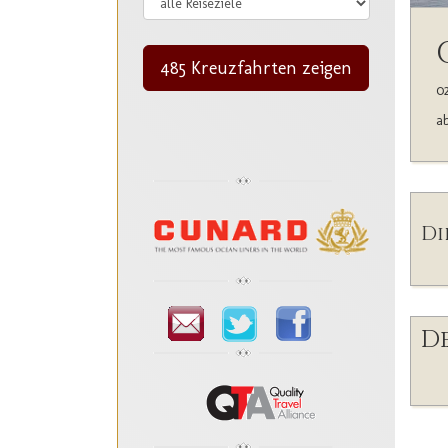
485 Kreuzfahrten zeigen
02
ab
Di
De