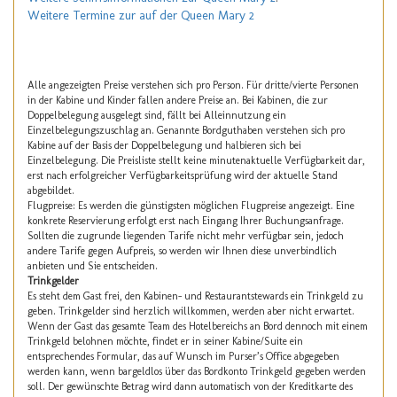
Weitere Termine zur auf der Queen Mary 2
Alle angezeigten Preise verstehen sich pro Person. Für dritte/vierte Personen
in der Kabine und Kinder fallen andere Preise an. Bei Kabinen, die zur
Doppelbelegung ausgelegt sind, fällt bei Alleinnutzung ein
Einzelbelegungszuschlag an. Genannte Bordguthaben verstehen sich pro
Kabine auf der Basis der Doppelbelegung und halbieren sich bei
Einzelbelegung. Die Preisliste stellt keine minutenaktuelle Verfügbarkeit dar,
erst nach erfolgreicher Verfügbarkeitsprüfung wird der aktuelle Stand
abgebildet.
Flugpreise: Es werden die günstigsten möglichen Flugpreise angezeigt. Eine
konkrete Reservierung erfolgt erst nach Eingang Ihrer Buchungsanfrage.
Sollten die zugrunde liegenden Tarife nicht mehr verfügbar sein, jedoch
andere Tarife gegen Aufpreis, so werden wir Ihnen diese unverbindlich
anbieten und Sie entscheiden.
Trinkgelder
Es steht dem Gast frei, den Kabinen- und Restaurantstewards ein Trinkgeld zu
geben. Trinkgelder sind herzlich willkommen, werden aber nicht erwartet.
Wenn der Gast das gesamte Team des Hotelbereichs an Bord dennoch mit einem
Trinkgeld belohnen möchte, findet er in seiner Kabine/Suite ein
entsprechendes Formular, das auf Wunsch im Purser’s Office abgegeben
werden kann, wenn bargeldlos über das Bordkonto Trinkgeld gegeben werden
soll. Der gewünschte Betrag wird dann automatisch von der Kreditkarte des