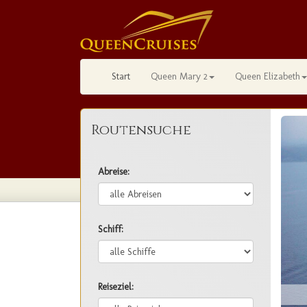
Start
Queen Mary 2
Queen Elizabeth
Routensuche
Abreise:
Schiff:
Reiseziel: