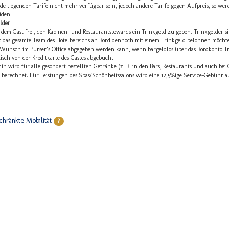
e liegenden Tarife nicht mehr verfügbar sein, jedoch andere Tarife gegen Aufpreis, so wer
iden.
lder
t dem Gast frei, den Kabinen- und Restaurantstewards ein Trinkgeld zu geben. Trinkgelder
t das gesamte Team des Hotelbereichs an Bord dennoch mit einem Trinkgeld belohnen möchte,
 Wunsch im Purser’s Office abgegeben werden kann, wenn bargeldlos über das Bordkonto T
isch von der Kreditkarte des Gastes abgebucht.
in wird für alle gesondert bestellten Getränke (z. B. in den Bars, Restaurants und auch bei
berechnet. Für Leistungen des Spas/Schönheitssalons wird eine 12,5%ige Service-Gebühr 
chränkte Mobilität
?