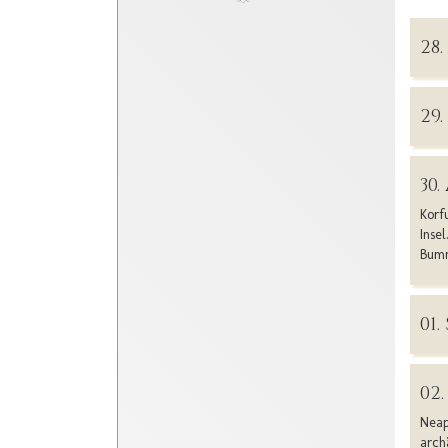
28
29
30
Korf
Insel
Bumm
01
02.
Neap
arch