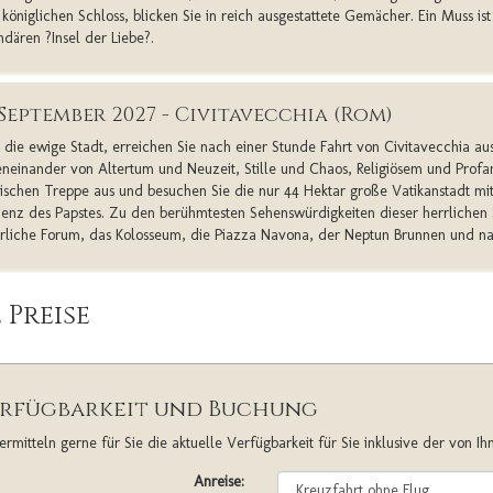
königlichen Schloss, blicken Sie in reich ausgestattete Gemächer. Ein Muss ist
ndären ?Insel der Liebe?.
. September 2027 - Civitavecchia (Rom)
 die ewige Stadt, erreichen Sie nach einer Stunde Fahrt von Civitavecchia aus.
neinander von Altertum und Neuzeit, Stille und Chaos, Religiösem und Profa
ischen Treppe aus und besuchen Sie die nur 44 Hektar große Vatikanstadt m
denz des Papstes. Zu den berühmtesten Sehenswürdigkeiten dieser herrlichen
erliche Forum, das Kolosseum, die Piazza Navona, der Neptun Brunnen und na
 Preise
rfügbarkeit und Buchung
ermitteln gerne für Sie die aktuelle Verfügbarkeit für Sie inklusive der von I
Anreise: