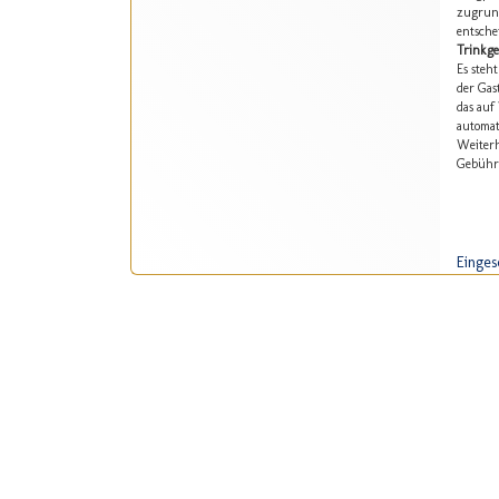
zugrund
entsche
Trinkge
Es steh
der Gas
das auf
automat
Weiterh
Gebühr 
Einges