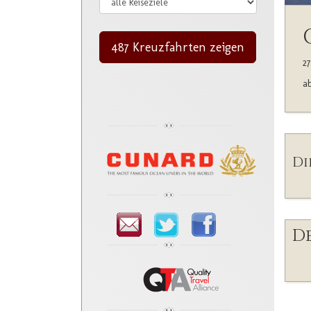
487 Kreuzfahrten zeigen
27
ab
Di
De