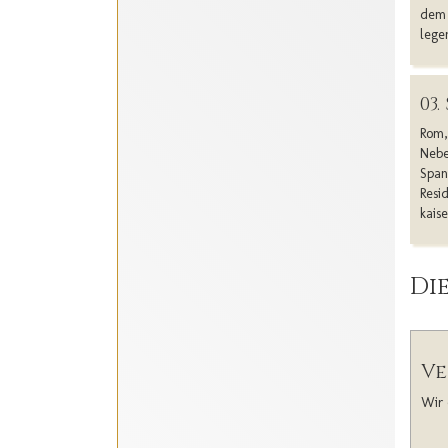
dem 
lege
03
Rom,
Nebe
Span
Resi
kais
Die
Ve
Wir 