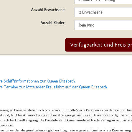
Anzahl Erwachsene:
Anzahl Kinder:
Verfügbarkeit und Preis p
e Schiffsinformationen zur Queen Elizabeth
.
e Termine zur Mittelmeer Kreuzfahrt auf der Queen Elizabeth
gezeigten Preise verstehen sich pro Person. Für dritte/vierte Personen in der Kabine und Kin
gt sind, fällt bei Alleinnutzung ein Einzelbelegungszuschlag an. Genannte Bordguthaben v
en sich bei Einzelbelegung. Die Preisliste stellt keine minutenaktuelle Verfügbarkeit dar, e
bgebildet.
ise: Es werden die günstigsten möglichen Flugpreise angezeigt. Eine konkrete Reservierung 