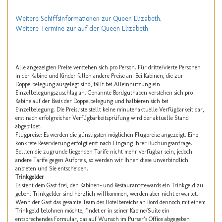
Weitere Schiffsinformationen zur Queen Elizabeth
.
Weitere Termine zur auf der Queen Elizabeth
Alle angezeigten Preise verstehen sich pro Person. Für dritte/vierte Personen
in der Kabine und Kinder fallen andere Preise an. Bei Kabinen, die zur
Doppelbelegung ausgelegt sind, fällt bei Alleinnutzung ein
Einzelbelegungszuschlag an. Genannte Bordguthaben verstehen sich pro
Kabine auf der Basis der Doppelbelegung und halbieren sich bei
Einzelbelegung. Die Preisliste stellt keine minutenaktuelle Verfügbarkeit dar,
erst nach erfolgreicher Verfügbarkeitsprüfung wird der aktuelle Stand
abgebildet.
Flugpreise: Es werden die günstigsten möglichen Flugpreise angezeigt. Eine
konkrete Reservierung erfolgt erst nach Eingang Ihrer Buchungsanfrage.
Sollten die zugrunde liegenden Tarife nicht mehr verfügbar sein, jedoch
andere Tarife gegen Aufpreis, so werden wir Ihnen diese unverbindlich
anbieten und Sie entscheiden.
Trinkgelder
Es steht dem Gast frei, den Kabinen- und Restaurantstewards ein Trinkgeld zu
geben. Trinkgelder sind herzlich willkommen, werden aber nicht erwartet.
Wenn der Gast das gesamte Team des Hotelbereichs an Bord dennoch mit einem
Trinkgeld belohnen möchte, findet er in seiner Kabine/Suite ein
entsprechendes Formular, das auf Wunsch im Purser’s Office abgegeben