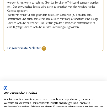
werden kann, wenn bargeldlos über das Bordkonto Trinkgeld gegeben werden
soll. Der gewünschte Betrag wird dann automatisch von der Kreditkarte des
Gastes abgebucht.
Weiterhin wird für alle gesondert bestellten Getränke (z. B. in den Bars,
Restaurants und auch bei Getränken aus der Minibar) automatisch eine 15%ige
Service-Gebühr berechnet. Für Leistungen des Spas/Schönheitssalons wird
eine 12,5%ige Service-Gebühr auf der Rechnung ausgewiesen.
Eingeschränkte Mobilität
?
Wir verwenden Cookies
Wir können diese zur Analyse unserer Besucherdaten platzieren, um unsere
Webseite zu verbessern, personalisierte Inhalte anzuzeigen und Ihnen ein
großartiges Webseiten-Erlebnis zu bieten. Für weitere Informationen zu den von uns