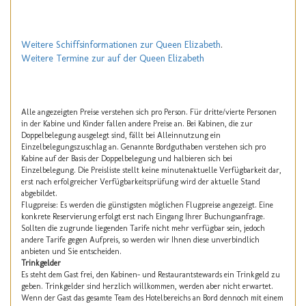
Weitere Schiffsinformationen zur Queen Elizabeth
.
Weitere Termine zur auf der Queen Elizabeth
Alle angezeigten Preise verstehen sich pro Person. Für dritte/vierte Personen
in der Kabine und Kinder fallen andere Preise an. Bei Kabinen, die zur
Doppelbelegung ausgelegt sind, fällt bei Alleinnutzung ein
Einzelbelegungszuschlag an. Genannte Bordguthaben verstehen sich pro
Kabine auf der Basis der Doppelbelegung und halbieren sich bei
Einzelbelegung. Die Preisliste stellt keine minutenaktuelle Verfügbarkeit dar,
erst nach erfolgreicher Verfügbarkeitsprüfung wird der aktuelle Stand
abgebildet.
Flugpreise: Es werden die günstigsten möglichen Flugpreise angezeigt. Eine
konkrete Reservierung erfolgt erst nach Eingang Ihrer Buchungsanfrage.
Sollten die zugrunde liegenden Tarife nicht mehr verfügbar sein, jedoch
andere Tarife gegen Aufpreis, so werden wir Ihnen diese unverbindlich
anbieten und Sie entscheiden.
Trinkgelder
Es steht dem Gast frei, den Kabinen- und Restaurantstewards ein Trinkgeld zu
geben. Trinkgelder sind herzlich willkommen, werden aber nicht erwartet.
Wenn der Gast das gesamte Team des Hotelbereichs an Bord dennoch mit einem