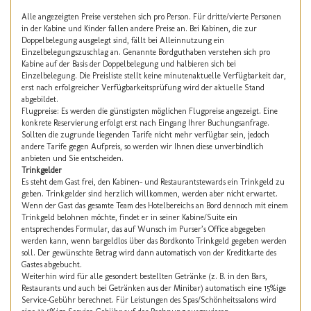
Alle angezeigten Preise verstehen sich pro Person. Für dritte/vierte Personen
in der Kabine und Kinder fallen andere Preise an. Bei Kabinen, die zur
Doppelbelegung ausgelegt sind, fällt bei Alleinnutzung ein
Einzelbelegungszuschlag an. Genannte Bordguthaben verstehen sich pro
Kabine auf der Basis der Doppelbelegung und halbieren sich bei
Einzelbelegung. Die Preisliste stellt keine minutenaktuelle Verfügbarkeit dar,
erst nach erfolgreicher Verfügbarkeitsprüfung wird der aktuelle Stand
abgebildet.
Flugpreise: Es werden die günstigsten möglichen Flugpreise angezeigt. Eine
konkrete Reservierung erfolgt erst nach Eingang Ihrer Buchungsanfrage.
Sollten die zugrunde liegenden Tarife nicht mehr verfügbar sein, jedoch
andere Tarife gegen Aufpreis, so werden wir Ihnen diese unverbindlich
anbieten und Sie entscheiden.
Trinkgelder
Es steht dem Gast frei, den Kabinen- und Restaurantstewards ein Trinkgeld zu
geben. Trinkgelder sind herzlich willkommen, werden aber nicht erwartet.
Wenn der Gast das gesamte Team des Hotelbereichs an Bord dennoch mit einem
Trinkgeld belohnen möchte, findet er in seiner Kabine/Suite ein
entsprechendes Formular, das auf Wunsch im Purser’s Office abgegeben
werden kann, wenn bargeldlos über das Bordkonto Trinkgeld gegeben werden
soll. Der gewünschte Betrag wird dann automatisch von der Kreditkarte des
Gastes abgebucht.
Weiterhin wird für alle gesondert bestellten Getränke (z. B. in den Bars,
Restaurants und auch bei Getränken aus der Minibar) automatisch eine 15%ige
Service-Gebühr berechnet. Für Leistungen des Spas/Schönheitssalons wird