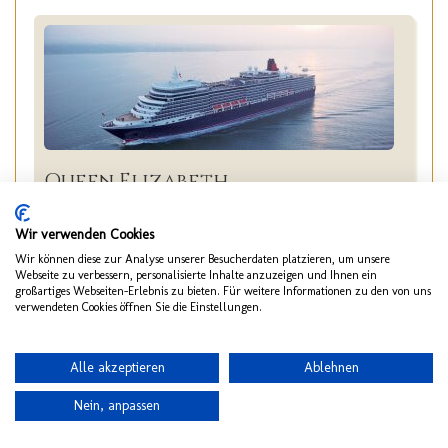
Queen Elizabeth
Westliches Mittelmeer - Adria
28. Mai 2027 bis 18. Jun 2027
Wir verwenden Cookies
21 Nächte ab Rom / Civitavecchia, Italien / bis Rom /
Wir können diese zur Analyse unserer Besucherdaten platzieren, um unsere
Civitavecchia, Italien
Webseite zu verbessern, personalisierte Inhalte anzuzeigen und Ihnen ein
großartiges Webseiten-Erlebnis zu bieten. Für weitere Informationen zu den von uns
€ 3.310,-
ab
verwendeten Cookies öffnen Sie die Einstellungen.
Details
Alle akzeptieren
Ablehnen
Nein, anpassen