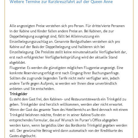
Weitere Termine zur Kurzkreuzfahrt auf der Queen Anne
Alle angezeigten Preise verstehen sich pro Person. Für dritte/vierte Personen
in der Kabine und Kinder fallen andere Preise an. Bei Kabinen, die zur
Doppelbelegung ausgelegt sind, fällt bei Alleinnutzung ein
Einzelbelegungszuschlag an. Genannte Bordguthaben verstehen sich pro
Kabine auf der Basis der Doppelbelegung und halbieren sich bei
Einzelbelegung. Die Preisliste stellt keine minutenaktuelle Verfügbarkeit dar,
erst nach erfolgreicher Verfügbarkeitsprüfung wird der aktuelle Stand
abgebildet.
Flugpreise: Es werden die günstigsten möglichen Flugpreise angezeigt. Eine
konkrete Reservierung erfolgt erst nach Eingang Ihrer Buchungsanfrage.
Sollten die zugrunde liegenden Tarife nicht mehr verfügbar sein, jedoch
andere Tarife gegen Aufpreis, so werden wir Ihnen diese unverbindlich
anbieten und Sie entscheiden.
Trinkgelder
Es steht dem Gast frei, den Kabinen- und Restaurantstewards ein Trinkgeld zu
geben. Trinkgelder sind herzlich willkommen, werden aber nicht erwartet.
Wenn der Gast das gesamte Team des Hotelbereichs an Bord dennoch mit einem
Trinkgeld belohnen möchte, findet er in seiner Kabine/Suite ein
entsprechendes Formular, das auf Wunsch im Purser’s Office abgegeben
werden kann, wenn bargeldlos über das Bordkonto Trinkgeld gegeben werden
soll. Der gewünschte Betrag wird dann automatisch von der Kreditkarte des
Gastes abgebucht.