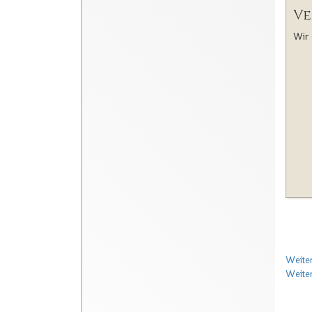
Ve
Wir 
Weiter
Weite