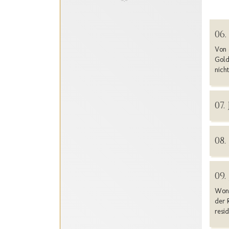
06
Von 
Gold
nich
07.
08
09
Wond
der 
resi