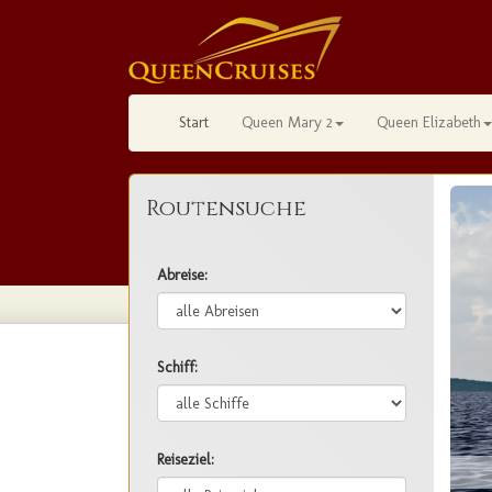
Start
Queen Mary 2
Queen Elizabeth
Routensuche
Abreise:
Schiff:
Reiseziel: