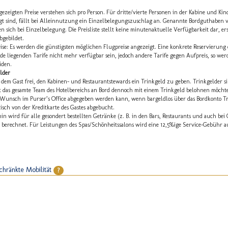
gezeigten Preise verstehen sich pro Person. Für dritte/vierte Personen in der Kabine und Kin
gt sind, fällt bei Alleinnutzung ein Einzelbelegungszuschlag an. Genannte Bordguthaben v
en sich bei Einzelbelegung. Die Preisliste stellt keine minutenaktuelle Verfügbarkeit dar, e
bgebildet.
ise: Es werden die günstigsten möglichen Flugpreise angezeigt. Eine konkrete Reservierung 
e liegenden Tarife nicht mehr verfügbar sein, jedoch andere Tarife gegen Aufpreis, so wer
iden.
lder
t dem Gast frei, den Kabinen- und Restaurantstewards ein Trinkgeld zu geben. Trinkgelder
t das gesamte Team des Hotelbereichs an Bord dennoch mit einem Trinkgeld belohnen möchte,
 Wunsch im Purser’s Office abgegeben werden kann, wenn bargeldlos über das Bordkonto T
isch von der Kreditkarte des Gastes abgebucht.
in wird für alle gesondert bestellten Getränke (z. B. in den Bars, Restaurants und auch bei
berechnet. Für Leistungen des Spas/Schönheitssalons wird eine 12,5%ige Service-Gebühr 
chränkte Mobilität
?