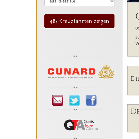
487 Kreuzfahrten zeigen
06
ab
Ve
Di
De