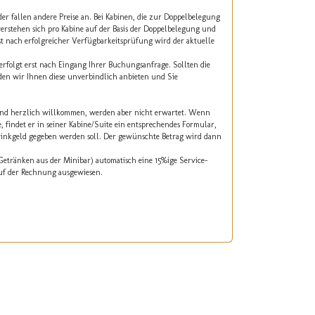
der fallen andere Preise an. Bei Kabinen, die zur Doppelbelegung
erstehen sich pro Kabine auf der Basis der Doppelbelegung und
rst nach erfolgreicher Verfügbarkeitsprüfung wird der aktuelle
erfolgt erst nach Eingang Ihrer Buchungsanfrage. Sollten die
den wir Ihnen diese unverbindlich anbieten und Sie
 sind herzlich willkommen, werden aber nicht erwartet. Wenn
 findet er in seiner Kabine/Suite ein entsprechendes Formular,
rinkgeld gegeben werden soll. Der gewünschte Betrag wird dann
 Getränken aus der Minibar) automatisch eine 15%ige Service-
auf der Rechnung ausgewiesen.