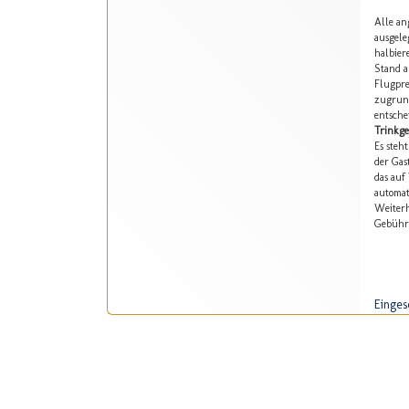
Alle an
ausgele
halbier
Stand a
Flugpre
zugrund
entsche
Trinkge
Es steh
der Gas
das auf
automat
Weiterh
Gebühr 
Einges