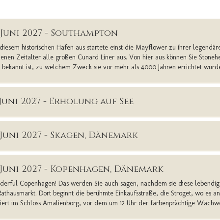
. Juni 2027 - Southampton
diesem historischen Hafen aus startete einst die Mayflower zu ihrer legendär
enen Zeitalter alle großen Cunard Liner aus. Von hier aus können Sie Stonehe
t bekannt ist, zu welchem Zweck sie vor mehr als 4000 Jahren errichtet wurd
 Juni 2027 - Erholung auf See
. Juni 2027 - Skagen, Dänemark
. Juni 2027 - Kopenhagen, Dänemark
erful Copenhagen! Das werden Sie auch sagen, nachdem sie diese lebendige, 
Rathausmarkt. Dort beginnt die berühmte Einkaufsstraße, die Stroget, wo es an
diert im Schloss Amalienborg, vor dem um 12 Uhr der farbenprächtige Wachwec