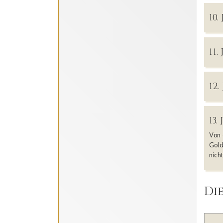
10
11
12.
13
Von 
Gold
nich
Die