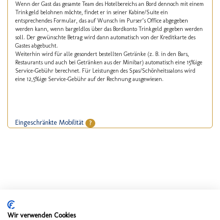
Wenn der Gast das gesamte Team des Hotelbereichs an Bord dennoch mit einem
Trinkgeld belohnen möchte, findet er in seiner Kabine/Suite ein
entsprechendes Formular, das auf Wunsch im Purser’s Office abgegeben
werden kann, wenn bargeldlos über das Bordkonto Trinkgeld gegeben werden
soll. Der gewünschte Betrag wird dann automatisch von der Kreditkarte des
Gastes abgebucht.
Weiterhin wird für alle gesondert bestellten Getränke (z. B. in den Bars,
Restaurants und auch bei Getränken aus der Minibar) automatisch eine 15%ige
Service-Gebühr berechnet. Für Leistungen des Spas/Schönheitssalons wird
eine 12,5%ige Service-Gebühr auf der Rechnung ausgewiesen.
Eingeschränkte Mobilität
?
Wir verwenden Cookies