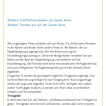
Weitere Schiffsinformationen zur Queen Anne
.
Weitere Termine zur auf der Queen Anne
Alle angezeigten Preise verstehen sich pro Person. Für dritte/vierte Personen
in der Kabine und Kinder fallen andere Preise an. Bei Kabinen, die zur
Doppelbelegung ausgelegt sind, fällt bei Alleinnutzung ein
Einzelbelegungszuschlag an. Genannte Bordguthaben verstehen sich pro
Kabine auf der Basis der Doppelbelegung und halbieren sich bei
Einzelbelegung. Die Preisliste stellt keine minutenaktuelle Verfügbarkeit dar,
erst nach erfolgreicher Verfügbarkeitsprüfung wird der aktuelle Stand
abgebildet.
Flugpreise: Es werden die günstigsten möglichen Flugpreise angezeigt. Eine
konkrete Reservierung erfolgt erst nach Eingang Ihrer Buchungsanfrage.
Sollten die zugrunde liegenden Tarife nicht mehr verfügbar sein, jedoch
andere Tarife gegen Aufpreis, so werden wir Ihnen diese unverbindlich
anbieten und Sie entscheiden.
Trinkgelder
Es steht dem Gast frei, den Kabinen- und Restaurantstewards ein Trinkgeld zu
geben. Trinkgelder sind herzlich willkommen, werden aber nicht erwartet.