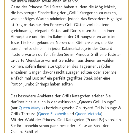
mit Ihrem Namen sowie einen Atlas vor.
Gäste der Princess Grill Suiten haben zudem die Möglichkeit,
die bevorzugte Einschiffung der „Grill“ Kategorien zu nutzen,
was unnötiges Warten minimiert. Jedoch das Besondere Highlight
ist fraglos das nur den Princess Grill Gästen vorbehaltene
gleichnamige elegante Restaurant! Dort speisen Sie in intimer
Atmosphäre und sind im Rahmen der Öffnungszeiten an keine
feste Tischzeit gebunden. Neben den Köstlichkeiten, die Sie
ausnahmslos ohnehin in jeder Kabinenkategorie der Cunard-
Flotte erwarten dürfen, finden Sie im Princess Grill eine feste a-
la-carte Menükarte vor mit Gerichten, aus denen sie wählen
können, sofern Ihnen alle Optionen des Tagesmenüs (oder
einzelnen Gängen davon) nicht zusagen sollten oder aber Sie
einfach mal Lust auf ein perfekt gegrilltes Steak oder eine
Portion Jumbo Shrimps haben sollten.
Das besondere Ambiente der Grills Kategorien erleben Sie
darüber hinaus auch in der exklusiven „Queens Grill Lounge“
(nur
Queen Mary 2
) beziehungsweise Courtyard Grills Lounge &
Grills Terrasse (
Queen Elizabeth
und
Queen Victoria
).
Mit der Wahl der Princess Grill Kategorien (P1 und P2) veredeln
Sie Ihre ohnehin schon ganz besondere Reise an Bord der
Cunard Schiffe!